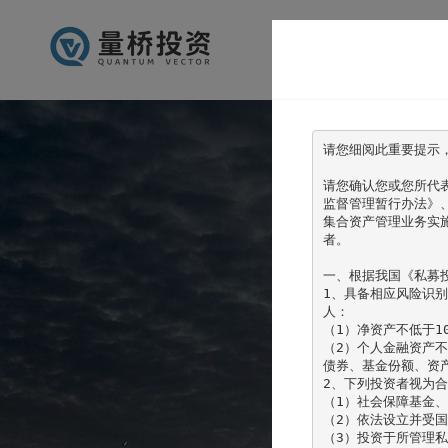
请您细阅此重要提示
请您确认您或您所代
监督管理暂行办法》
集合资产管理业务实
者。

一、根据我国《私募
1、具备相应风险识
人：

（1）净资产不低于10
（2）个人金融资产不
债券、基金份额、资
2、下列投资者视为合
（1）社会保障基金、
（2）依法设立并受国
（3）投资于所管理私