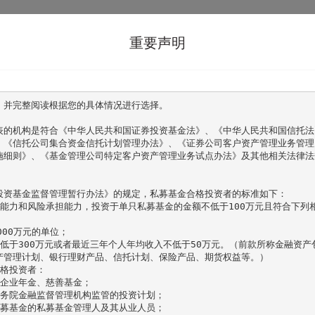
首页
关于我们
产品服务
重要声明
HOME
item
product
，并完整阅读根据您的具体情况进行选择。

表的机构是符合《中华人民共和国证券投资基金法》、《中华人民共和国信托法
、《信托公司集合资金信托计划管理办法》、《证券公司客户资产管理业务管理
施细则》、《基金管理公司特定客户资产管理业务试点办法》及其他相关法律法
投资基金监督管理暂行办法》的规定，私募基金合格投资者的标准如下：

别能力和风险承担能力，投资于单只私募基金的金额不低于100万元且符合下列
00万元的单位；

低于300万元或者最近三年个人年均收入不低于50万元。（前款所称金融资产
产管理计划、银行理财产品、信托计划、保险产品、期货权益等。）

格投资者：

企业年金、慈善基金；

务院金融监督管理机构监管的投资计划；

募基金的私募基金管理人及其从业人员；
