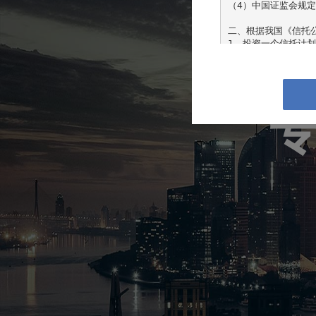
（4）中国证监会规定
二、根据我国《信托
1、投资一个信托计划
2、个人或家庭金融资
3、个人收入在最近三
且能提供相关收入证明
专
三、根据我国《证券
1、个人或者家庭金融
2、公司、企业等机构
依法设立并受监管的各
如果确认您或您所代
您不同意任何有关条款
“本网站”指由（以
因所基于的信息发布
点以及数据。

本网站介绍的信息、
式确认。投资有风险
投资者不应依赖本网
件，并自行承担投资