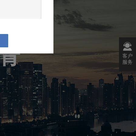
超过30万元人民币，
长青
下：

客户
服务
续浏览本公司网站。如
息、观点和数据有可能
确或过时的信息、观
亦非对任何交易的正
出任何承诺或担保，
险揭示等宣传推介文