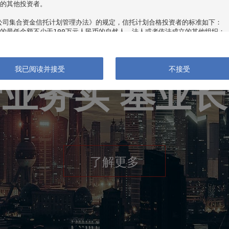
的其他投资者。

公司集合资金信托计划管理办法》的规定，信托计划合格投资者的标准如下：

资产管理 投资顾问
的最低金额不少于100万元人民币的自然人、法人或者依法成立的其他组织；

产总计在其认购时超过100万元人民币，且能提供相关财产证明的自然人；

年内每年收入超过20万元人民币或者夫妻双方合计收入在最近三年内每年收入
的自然人。

我已阅读并接受
不接受
业务实 基业
公司客户资产管理业务管理办法》的规定，集合资产管理计划合格投资者的标准如
资产合计不低于100万元人民币；

净资产不低于1000万元人民币。

类集合投资产品视为单一合格投资者。

表的机构是一名“合格投资者”，并将遵守适用的有关法规请点击“接受”键以继
，请直接关闭本网站。

了解更多
下简称“本公司”）所有并及其网站内包含的所有信息及材料。本网站所发布的信
日之后的情势或其他因素的变更而不再准确或失效，本公司不承诺及时更新不准
观点和数据仅供一般性参考，不应被视为购买或销售任何金融产品的某种要约，
，投资产品的过往业绩并不预示其未来表现，本公司不对产品财产的收益状况做
站所提供的数据做出投资决策，在做出投资决策前应认真阅读相关产品合同及风
风险。